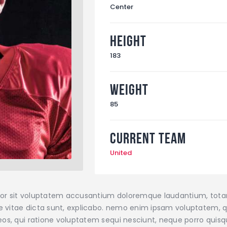
Center
Height
183
Weight
85
Current Team
United
error sit voluptatem accusantium doloremque laudantium, tot
ae vitae dicta sunt, explicabo. nemo enim ipsam voluptatem, qu
os, qui ratione voluptatem sequi nesciunt, neque porro quisqu