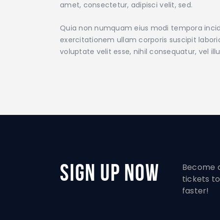
amet, consectetur, adipisci velit, sed.
Quia non numquam eius modi tempora incidu
exercitationem ullam corporis suscipit labor
voluptate velit esse, nihil consequatur, vel 
Sign Up Now
Become a
tickets 
faster!