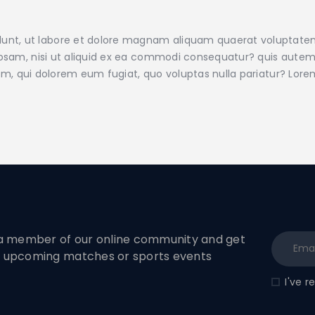
nt, ut labore et dolore magnam aliquam quaerat voluptate
iosam, nisi ut aliquid ex ea commodi consequatur? quis autem 
illum, qui dolorem eum fugiat, quo voluptas nulla pariatur? Lo
 member of our online community and get
to upcoming matches or sports events
I've 