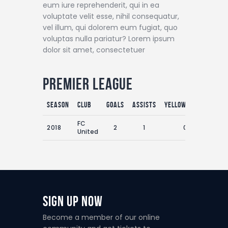
eum iure reprehenderit, qui in ea
voluptate velit esse, nihil consequatur,
vel illum, qui dolorem eum fugiat, quo
voluptas nulla pariatur? Lorem ipsum
dolor sit amet, consectetuer
Premier League
Season
Club
Goals
Assists
Yellow Cards
Red
FC
2018
2
1
0
United
Sign Up Now
Become a member of our online