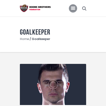
Home
Features
News
Goalkeeper
Home
Goalkeeper