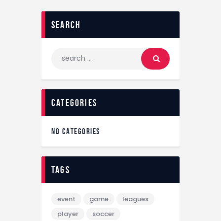
search
categories
NO CATEGORIES
tags
event
game
leagues
player
soccer